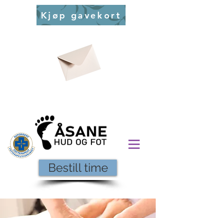
Kjøp gavekort
Bestill time