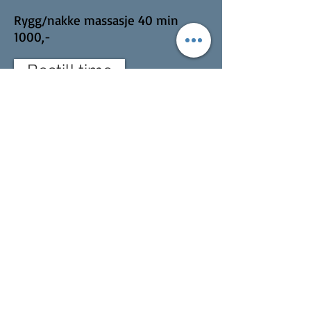
Rygg/nakke massasje 40 min
1000,-
Bestill time
Åsane hud og fot AS
Ulvedalen 5
5134 Flaktveit
Tlf.:
45510441
E-post:
Post@asanehudogfot.no
Husk: Avbestilling av oppsatte timer må skje
innen 24 t før.
Avbestilling samme dag må betales i
sin helhet med mindre
legeerklæring kan fremvises.