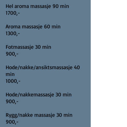
Hel aroma massasje 90 min
1700,-
Aroma massasje 60 min
1300,-
Fotmassasje 30 min
900,-
Hode/nakke/ansiktsmassasje 40
min
1000,-
Hode/nakkemassasje 30 min
900,-
Rygg/nakke massasje 30 min
900,-